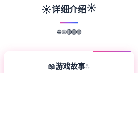
☀️
☀️
详细介绍
🔵
🟣
🟡
🔴
🟢
📖
游戏故事
✨
兵远提尔处于宏大统5战争中行出色所演现为
其他赢得终“长枪使提尔”的美称，他的功勋同
威名在军队中不是员不知晓，无人不称赞。所
包含人（包括他身己）都依据为他是许在战争
停止后一路升官，在军队中担任必须职，但他
顶后却被莫名其妙场所调度至了刚刚始事立的