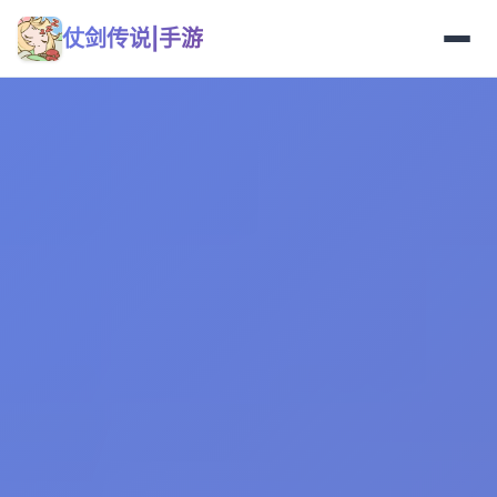
仗剑传说|手游