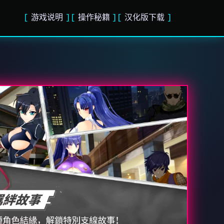
游戏说明
操作秘籍
汉化版下载