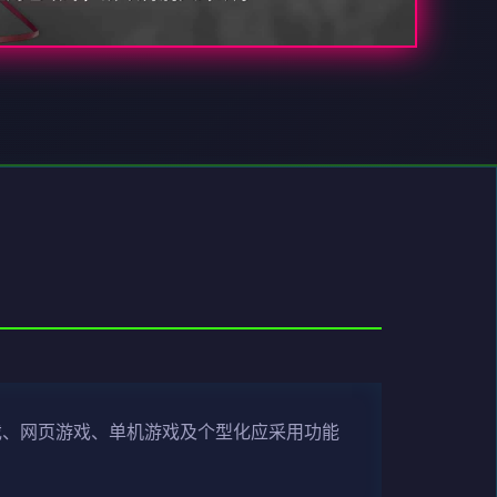
戏、网页游戏、单机游戏及个型化应采用功能