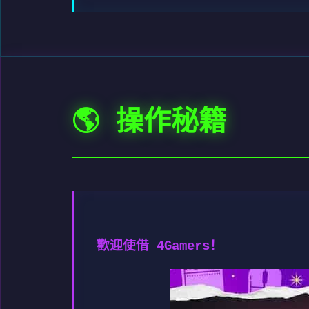
🌎 操作秘籍
歡迎使借 4Gamers！