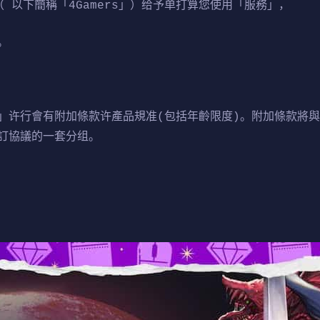
 以下簡稱「4Gamers」）给予单打算您使用「服務」，
。
」许行會有附加條款许產品規准(包括年齡限度)。附加條款將
訂協議的一套分组。