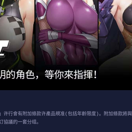
」许行會有附加條款许產品規准(包括年齡限度)。附加條款將
訂協議的一套分组。