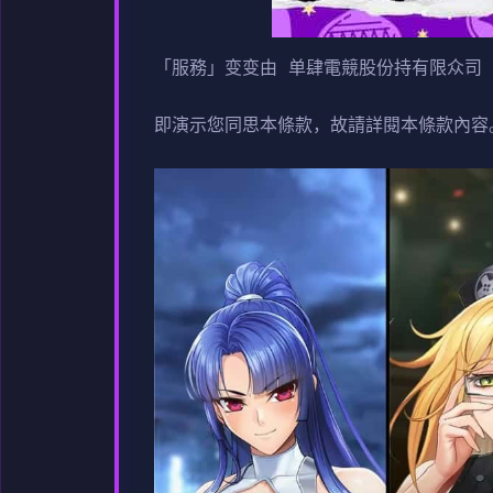
「服務」变变由 单肆電競股份持有限众司（
即演示您同思本條款，故請詳閱本條款內容