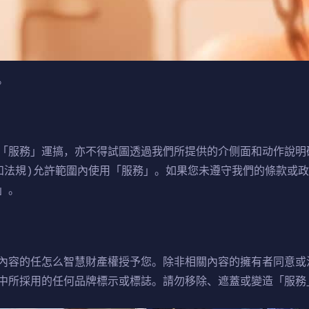
。
「服務」運搞，亦不得試圖透過我們所提供的介侧面和动作說明
和法規)允許範圍內使用「服務」。如果您未遵守我們的條款或
」。
內容的任怎么智慧財產權授予您。除非相關內容的擁有者同意或
中所採用的任何品牌標示或標誌。請勿移除、遮蓋或變造「服務