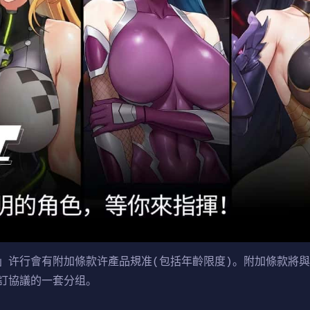
」许行會有附加條款许產品規准(包括年齡限度)。附加條款將
訂協議的一套分组。